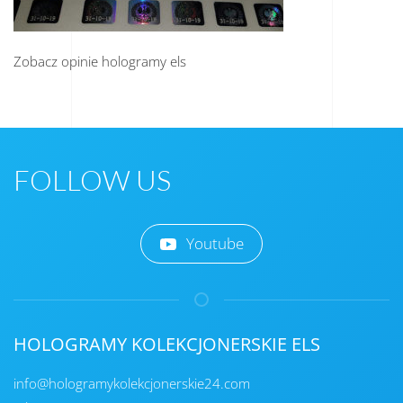
Zobacz opinie hologramy els
FOLLOW US
Youtube
HOLOGRAMY KOLEKCJONERSKIE ELS
info@hologramykolekcjonerskie24.com