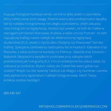
Kupując hologram kolekcjonerski, cennik to tylko jeden z czynników,
który należy wziąć pod uwagę. Równie ważna jest profesjonalna wysyłka,
tak by naklejka hologramowa nie uległa uszkodzeniu. Jeżeli zakupisz
nasz hologram na legitymację, możesz być pewien, że trafi do Ciebie w
nienagannym stanie! Warszawa, Kraków, a także uroczy Poznań - to tam
najczęściej trafiają nasze naklejki do elektronicznej legitymacji
studenckiej (ELS). Jesteś z Opola albo Olsztyna czy Rzeszowa? Tam też
trafimy. Specjalne zamówienia realizujemy też w miastach: Katowice oraz
Rzeszów, a także położone bardziej na Północy- Gdańsk oraz Szczecin i
Białystok. Bezpieczna wysyłka to podstawa przy zakupie takich
przedmiotów jak hologramy ELS. Forum kolekcjonerów zaleca także, by
odbierać je osobiście. Wybór należy do Ciebie! Nie wiesz gdzie nas
znaleźć? Wejdź na Olx( dawniej Tablica) lub Allegro czy Gumtree i zamów
swój wymarzony egzemplarz naklejki hologramowej. Niech Twoja
kolekcja zadziwi każdego!
665 635 541
INFO@HOLOGRAMYKOLEKCJONERSKIE24.COM