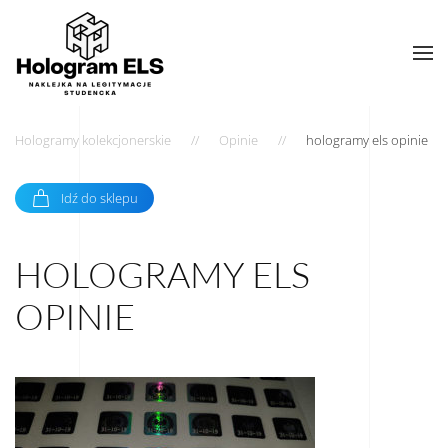
Hologramy kolekcjonerskie
Opinie
hologramy els opinie
Idź do sklepu
HOLOGRAMY ELS
OPINIE