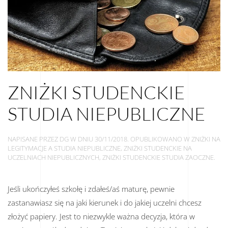
ZNIŻKI STUDENCKIE
STUDIA NIEPUBLICZNE
NAPISANE PRZEZ
DG
W DNIU
30/11/2018
. OPUBLIKOWANO W
ZNIŻKI NA
LEGITYMACJE A STUDIA NIEPUBLICZNE
,
ZNIŻKI STUDENCKIE NA
UCZELNIACH NIEPUBLICZNYCH
,
ZNIŻKI STUDENCKIE STUDIA ZAOCZNE
.
Jeśli ukończyłeś szkołę i zdałeś/aś maturę, pewnie
zastanawiasz się na jaki kierunek i do jakiej uczelni chcesz
złożyć papiery. Jest to niezwykle ważna decyzja, która w