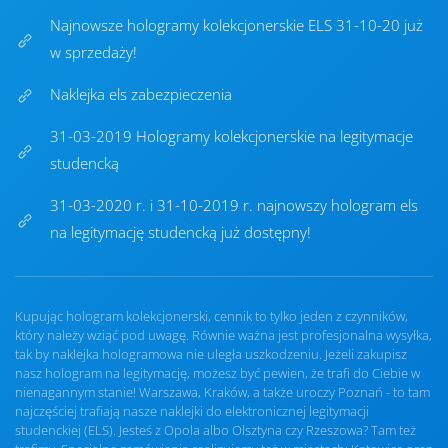
Najnowsze hologramy kolekcjonerskie ELS 31-10-20 już
w sprzedaży!
Naklejka els zabezpieczenia
31-03-2019 Hologramy kolekcjonerskie na legitymacje
studencką
31-03-2020 r. i 31-10-2019 r. najnowszy hologram els
na legitymację studencką już dostępny!
Kupując hologram kolekcjonerski, cennik to tylko jeden z czynników,
który należy wziąć pod uwagę. Równie ważna jest profesjonalna wysyłka,
tak by naklejka hologramowa nie uległa uszkodzeniu. Jeżeli zakupisz
nasz hologram na legitymację, możesz być pewien, że trafi do Ciebie w
nienagannym stanie! Warszawa, Kraków, a także uroczy Poznań - to tam
najczęściej trafiają nasze naklejki do elektronicznej legitymacji
studenckiej (ELS). Jesteś z Opola albo Olsztyna czy Rzeszowa? Tam też