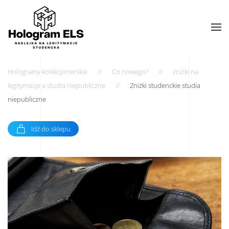
Hologramy kolekcjonerskie
Co nowego?
zniżki na
legitymacje a studia niepubliczne
Zniżki studenckie studia
niepubliczne
Idź do sklepu