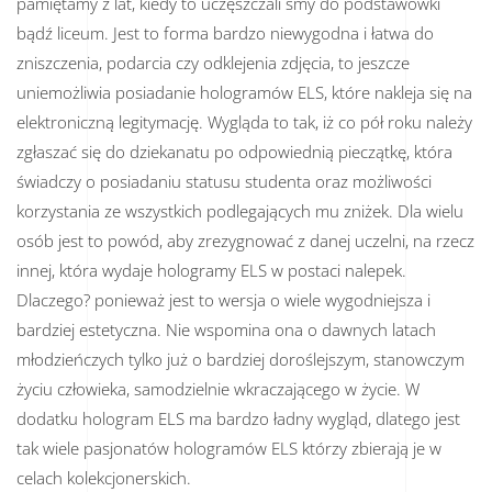
pamiętamy z lat, kiedy to uczęszczali śmy do podstawówki
bądź liceum. Jest to forma bardzo niewygodna i łatwa do
zniszczenia, podarcia czy odklejenia zdjęcia, to jeszcze
uniemożliwia posiadanie hologramów ELS, które nakleja się na
elektroniczną legitymację. Wygląda to tak, iż co pół roku należy
zgłaszać się do dziekanatu po odpowiednią pieczątkę, która
świadczy o posiadaniu statusu studenta oraz możliwości
korzystania ze wszystkich podlegających mu zniżek. Dla wielu
osób jest to powód, aby zrezygnować z danej uczelni, na rzecz
innej, która wydaje hologramy ELS w postaci nalepek.
Dlaczego? ponieważ jest to wersja o wiele wygodniejsza i
bardziej estetyczna. Nie wspomina ona o dawnych latach
młodzieńczych tylko już o bardziej doroślejszym, stanowczym
życiu człowieka, samodzielnie wkraczającego w życie. W
dodatku hologram ELS ma bardzo ładny wygląd, dlatego jest
tak wiele pasjonatów hologramów ELS którzy zbierają je w
celach kolekcjonerskich.