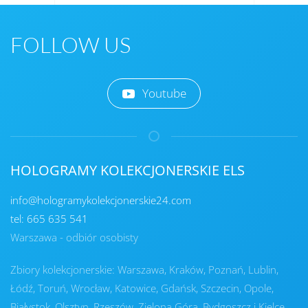
FOLLOW US
Youtube
HOLOGRAMY KOLEKCJONERSKIE ELS
info@hologramykolekcjonerskie24.com
tel: 665 635 541
Warszawa - odbiór osobisty
Zbiory kolekcjonerskie: Warszawa, Kraków, Poznań, Lublin,
Łódź, Toruń, Wrocław, Katowice, Gdańsk, Szczecin, Opole,
Białystok, Olsztyn, Rzeszów, Zielona Góra, Bydgoszcz i Kielce.