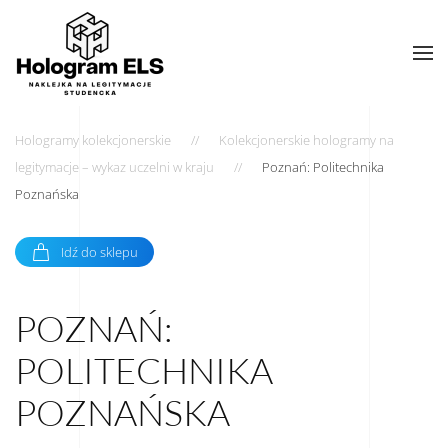
Hologramy kolekcjonerskie
Kolekcjonerskie hologramy na
legitymacje – wykaz uczelni w kraju
Poznań: Politechnika
Poznańska
Idź do sklepu
POZNAŃ:
POLITECHNIKA
POZNAŃSKA