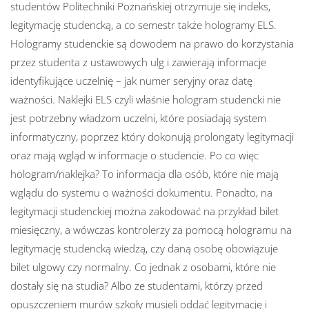
studentów Politechniki Poznańskiej otrzymuje się indeks,
legitymację studencką, a co semestr także hologramy ELS.
Hologramy studenckie są dowodem na prawo do korzystania
przez studenta z ustawowych ulg i zawierają informacje
identyfikujące uczelnię – jak numer seryjny oraz datę
ważności. Naklejki ELS czyli właśnie hologram studencki nie
jest potrzebny władzom uczelni, które posiadają system
informatyczny, poprzez który dokonują prolongaty legitymacji
oraz mają wgląd w informacje o studencie. Po co więc
hologram/naklejka? To informacja dla osób, które nie mają
wglądu do systemu o ważności dokumentu. Ponadto, na
legitymacji studenckiej można zakodować na przykład bilet
miesięczny, a wówczas kontrolerzy za pomocą hologramu na
legitymację studencką wiedzą, czy daną osobę obowiązuje
bilet ulgowy czy normalny. Co jednak z osobami, które nie
dostały się na studia? Albo ze studentami, którzy przed
opuszczeniem murów szkoły musieli oddać legitymację i