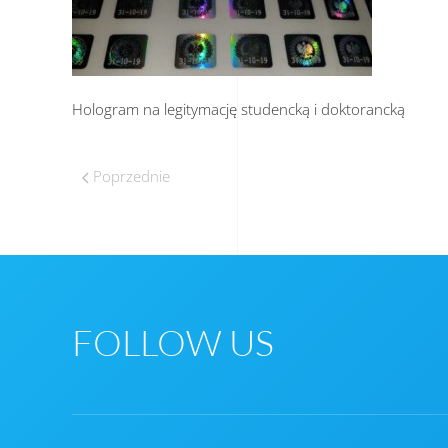
Hologram na legitymację studencką i doktorancką
Poprzednie
FOLLOW US