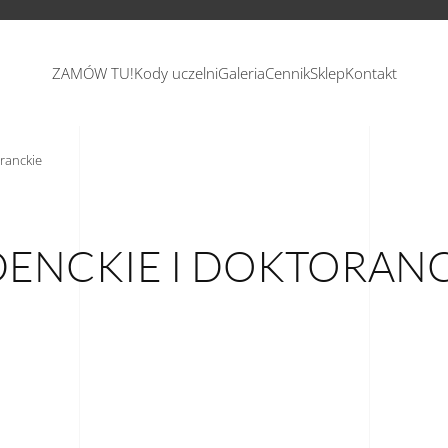
ZAMÓW TU!
Kody uczelni
Galeria
Cennik
Sklep
Kontakt
ranckie
ENCKIE I DOKTORANC