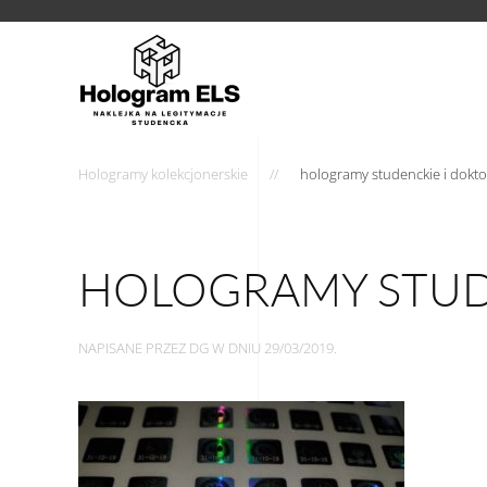
Hologramy kolekcjonerskie
hologramy studenckie i dokto
HOLOGRAMY STUD
NAPISANE PRZEZ
DG
W DNIU
29/03/2019
.