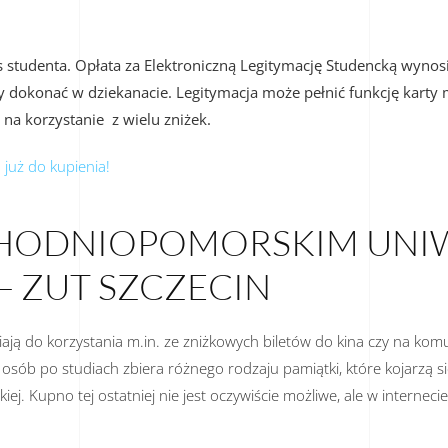
s studenta. Opłata za Elektroniczną Legitymację Studencką wynosi
y dokonać w dziekanacie. Legitymacja może pełnić funkcję karty m
 na korzystanie z wielu zniżek.
 już do kupienia!
ACHODNIOPOMORSKIM UNI
 ZUT SZCZECIN
ą do korzystania m.in. ze zniżkowych biletów do kina czy na komuni
e osób po studiach zbiera różnego rodzaju pamiątki, które kojarzą
iej. Kupno tej ostatniej nie jest oczywiście możliwe, ale w internec