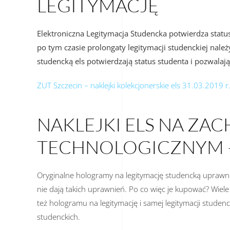
LEGITYMACJĘ
Elektroniczna Legitymacja Studencka potwierdza statu
po tym czasie prolongaty legitymacji studenckiej należ
studencką els potwierdzają status studenta i pozwalają
ZUT Szczecin – naklejki kolekcjonerskie els 31.03.2019 r.
NAKLEJKI ELS NA Z
TECHNOLOGICZNYM –
Oryginalne hologramy na legitymację studencką uprawniaj
nie dają takich uprawnień. Po co więc je kupować? Wiel
też hologramu na legitymację i samej legitymacji studenck
studenckich.