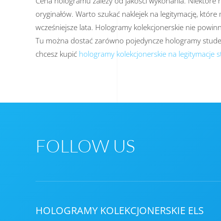
Cena hologramu zależy od jakości wykonania. Niektóre ho
oryginałów. Warto szukać naklejek na legitymację, któr
wcześniejsze lata. Hologramy kolekcjonerskie nie powinn
Tu można dostać zarówno pojedyncze hologramy studencki
chcesz kupić
hologramy kolekcjonerskie na legitymacje s
FOLLOW US
HOLOGRAMY KOLEKCJONERSKIE ELS