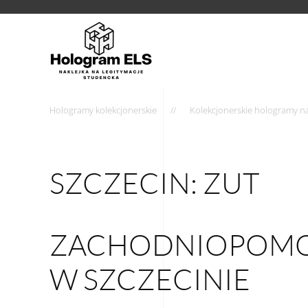
Hologramy kolekcjonerskie
Kolekcjonerskie hologramy na 
SZCZECIN: ZUT
ZACHODNIOPOMOR
W SZCZECINIE