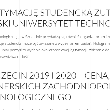
TYMACJĘ STUDENCKĄ ZUT
KI UNIWERSYTET TECHNO
logicznego w Szczecinie przydadzą się również organizatorom imp
ymację studencką może być związane z wypełnianiem zadań. Hologram
. Inny pomysł to wydanie okolicznościowej legitymacji i zbieranie 
 prawdziwa radość.
ECIN 2019 I 2020 – CENA
ONERSKICH ZACHODNIOP
HNOLOGICZNEGO