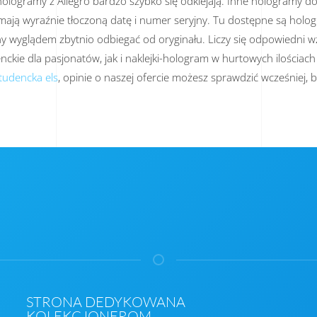
logramy z Allegro bardzo szybko się odklejają. Inne hologramy do l
e mają wyraźnie tłoczoną datę i numer seryjny. Tu dostępne są holo
y wyglądem zbytnio odbiegać od oryginału. Liczy się odpowiedni wz
e dla pasjonatów, jak i naklejki-hologram w hurtowych ilościach 
tudencka els
, opinie o naszej ofercie możesz sprawdzić wcześniej,
STRONA DEDYKOWANA
KOLEKCJONEROM