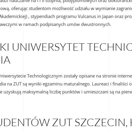
zi nauczanie na I i II stopnia, podyplomowych oraz doktorancki
dową, oferując studentom możliwość udziału w wymianie zagran
ademickiej) , stypendiach programu Vulcanus in Japan oraz pro
adawczymi w ramach podpisanych umów dwustronnych.
 UNIWERSYTET TECHNIC
IA
iwersytecie Technologicznym zostały opisane na stronie interneto
ia na ZUT są wyniki egzaminu maturalnego. Laureaci i finaliści 
 uzyskują maksymalną liczbę punktów i umieszczani są na pierw
TUDENTÓW ZUT SZCZECIN