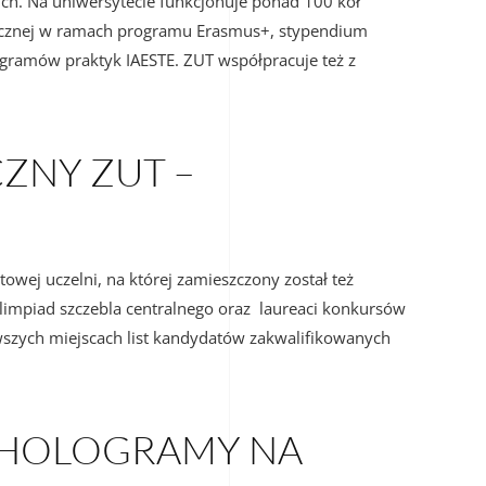
ch. Na uniwersytecie funkcjonuje ponad 100 kół
icznej w ramach programu Erasmus+, stypendium
gramów praktyk IAESTE. ZUT współpracuje też z
ZNY ZUT –
wej uczelni, na której zamieszczony został też
olimpiad szczebla centralnego oraz laureaci konkursów
szych miejscach list kandydatów zakwalifikowanych
, HOLOGRAMY NA