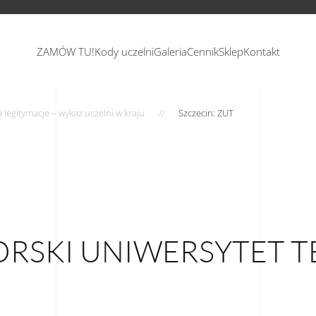
ZAMÓW TU!
Kody uczelni
Galeria
Cennik
Sklep
Kontakt
legitymacje – wykaz uczelni w kraju
Szczecin: ZUT
SKI UNIWERSYTET 