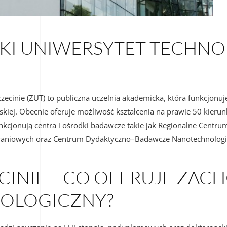
 UNIWERSYTET TECHNOL
ecinie (ZUT) to publiczna uczelnia akademicka, która funkcjonu
ińskiej. Obecnie oferuje możliwość kształcenia na prawie 50 kier
kcjonują centra i ośrodki badawcze takie jak Regionalne Centrum
owaniowych oraz Centrum Dydaktyczno–Badawcze Nanotechnologi
ECINIE – CO OFERUJE ZA
NOLOGICZNY?