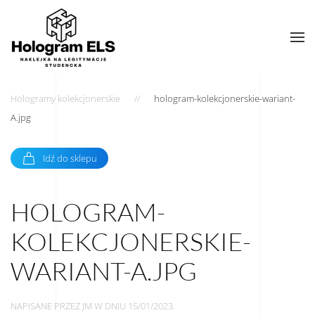
Hologramy kolekcjonerskie
hologram-kolekcjonerskie-wariant-
A.jpg
Idź do sklepu
HOLOGRAM-
KOLEKCJONERSKIE-
WARIANT-A.JPG
NAPISANE PRZEZ
JM
W DNIU
15/01/2023
.