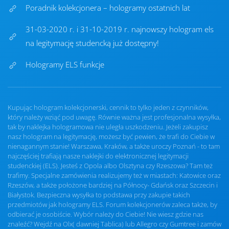
Poradnik kolekcjonera – hologramy ostatnich lat
31-03-2020 r. i 31-10-2019 r. najnowszy hologram els
na legitymację studencką już dostępny!
Hologramy ELS funkcje
Kupując hologram kolekcjonerski, cennik to tylko jeden z czynników,
który należy wziąć pod uwagę. Równie ważna jest profesjonalna wysyłka,
tak by naklejka hologramowa nie uległa uszkodzeniu. Jeżeli zakupisz
nasz hologram na legitymację, możesz być pewien, że trafi do Ciebie w
nienagannym stanie! Warszawa, Kraków, a także uroczy Poznań - to tam
najczęściej trafiają nasze naklejki do elektronicznej legitymacji
studenckiej (ELS). Jesteś z Opola albo Olsztyna czy Rzeszowa? Tam też
trafimy. Specjalne zamówienia realizujemy też w miastach: Katowice oraz
Rzeszów, a także położone bardziej na Północy- Gdańsk oraz Szczecin i
Białystok. Bezpieczna wysyłka to podstawa przy zakupie takich
przedmiotów jak hologramy ELS. Forum kolekcjonerów zaleca także, by
odbierać je osobiście. Wybór należy do Ciebie! Nie wiesz gdzie nas
znaleźć? Wejdź na Olx( dawniej Tablica) lub Allegro czy Gumtree i zamów