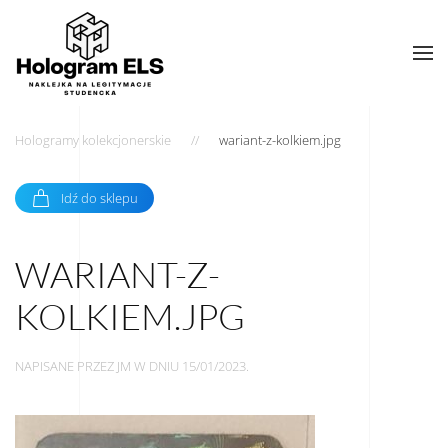
Hologramy kolekcjonerskie
wariant-z-kolkiem.jpg
Idź do sklepu
WARIANT-Z-
KOLKIEM.JPG
NAPISANE PRZEZ
JM
W DNIU
15/01/2023
.