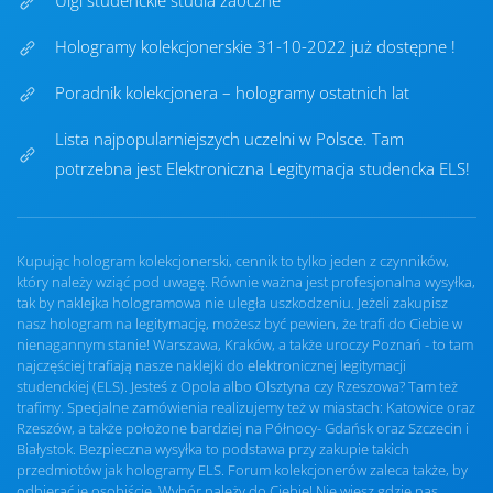
Ulgi studenckie studia zaoczne
Hologramy kolekcjonerskie 31-10-2022 już dostępne !
Poradnik kolekcjonera – hologramy ostatnich lat
Lista najpopularniejszych uczelni w Polsce. Tam
potrzebna jest Elektroniczna Legitymacja studencka ELS!
Kupując hologram kolekcjonerski, cennik to tylko jeden z czynników,
który należy wziąć pod uwagę. Równie ważna jest profesjonalna wysyłka,
tak by naklejka hologramowa nie uległa uszkodzeniu. Jeżeli zakupisz
nasz hologram na legitymację, możesz być pewien, że trafi do Ciebie w
nienagannym stanie! Warszawa, Kraków, a także uroczy Poznań - to tam
najczęściej trafiają nasze naklejki do elektronicznej legitymacji
studenckiej (ELS). Jesteś z Opola albo Olsztyna czy Rzeszowa? Tam też
trafimy. Specjalne zamówienia realizujemy też w miastach: Katowice oraz
Rzeszów, a także położone bardziej na Północy- Gdańsk oraz Szczecin i
Białystok. Bezpieczna wysyłka to podstawa przy zakupie takich
przedmiotów jak hologramy ELS. Forum kolekcjonerów zaleca także, by
odbierać je osobiście. Wybór należy do Ciebie! Nie wiesz gdzie nas