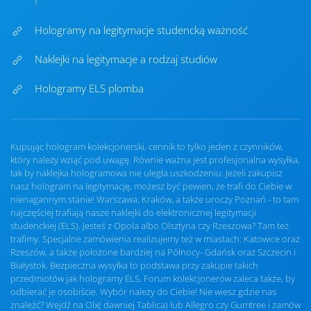
!
Hologramy na legitymacje studencką ważność
Naklejki na legitymacje a rodzaj studiów
Hologramy ELS plomba
Kupując hologram kolekcjonerski, cennik to tylko jeden z czynników,
który należy wziąć pod uwagę. Równie ważna jest profesjonalna wysyłka,
tak by naklejka hologramowa nie uległa uszkodzeniu. Jeżeli zakupisz
nasz hologram na legitymację, możesz być pewien, że trafi do Ciebie w
nienagannym stanie! Warszawa, Kraków, a także uroczy Poznań - to tam
najczęściej trafiają nasze naklejki do elektronicznej legitymacji
studenckiej (ELS). Jesteś z Opola albo Olsztyna czy Rzeszowa? Tam też
trafimy. Specjalne zamówienia realizujemy też w miastach: Katowice oraz
Rzeszów, a także położone bardziej na Północy- Gdańsk oraz Szczecin i
Białystok. Bezpieczna wysyłka to podstawa przy zakupie takich
przedmiotów jak hologramy ELS. Forum kolekcjonerów zaleca także, by
odbierać je osobiście. Wybór należy do Ciebie! Nie wiesz gdzie nas
znaleźć? Wejdź na Olx( dawniej Tablica) lub Allegro czy Gumtree i zamów