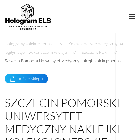
Hologramy kolekcjonerskie
Kolekcjonerskie hologramy na
legitymacje – wykaz uczelni w kraju
Szczecin: PUM
Szczecin Pomorski Uniwersytet Medyczny naklejki kolekcjonerskie
Idź do sklepu
SZCZECIN POMORSKI
UNIWERSYTET
MEDYCZNY NAKLEJKI