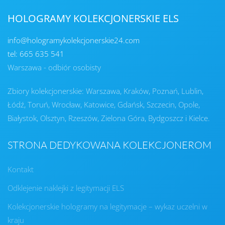
HOLOGRAMY KOLEKCJONERSKIE ELS
info@hologramykolekcjonerskie24.com
tel: 665 635 541
Warszawa - odbiór osobisty
Zbiory kolekcjonerskie: Warszawa, Kraków, Poznań, Lublin,
Łódź, Toruń, Wrocław, Katowice, Gdańsk, Szczecin, Opole,
Białystok, Olsztyn, Rzeszów, Zielona Góra, Bydgoszcz i Kielce.
STRONA DEDYKOWANA KOLEKCJONEROM
Kontakt
Odklejenie naklejki z legitymacji ELS
Kolekcjonerskie hologramy na legitymacje – wykaz uczelni w
kraju