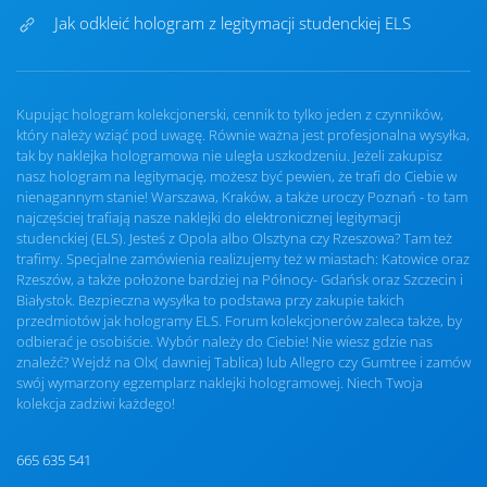
Jak odkleić hologram z legitymacji studenckiej ELS
Kupując hologram kolekcjonerski, cennik to tylko jeden z czynników,
który należy wziąć pod uwagę. Równie ważna jest profesjonalna wysyłka,
tak by naklejka hologramowa nie uległa uszkodzeniu. Jeżeli zakupisz
nasz hologram na legitymację, możesz być pewien, że trafi do Ciebie w
nienagannym stanie! Warszawa, Kraków, a także uroczy Poznań - to tam
najczęściej trafiają nasze naklejki do elektronicznej legitymacji
studenckiej (ELS). Jesteś z Opola albo Olsztyna czy Rzeszowa? Tam też
trafimy. Specjalne zamówienia realizujemy też w miastach: Katowice oraz
Rzeszów, a także położone bardziej na Północy- Gdańsk oraz Szczecin i
Białystok. Bezpieczna wysyłka to podstawa przy zakupie takich
przedmiotów jak hologramy ELS. Forum kolekcjonerów zaleca także, by
odbierać je osobiście. Wybór należy do Ciebie! Nie wiesz gdzie nas
znaleźć? Wejdź na Olx( dawniej Tablica) lub Allegro czy Gumtree i zamów
swój wymarzony egzemplarz naklejki hologramowej. Niech Twoja
kolekcja zadziwi każdego!
665 635 541