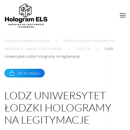
Hologramy kolekcjonerskie
Kolekcjonerskie hologramy na
legitymacje – wykaz uczelni w kraju
Łódź: UŁ
Lodz
Uniwersytet Łodzki hologramy na legitymacje
Idź do sklepu
LODZ UNIWERSYTET
ŁODZKI HOLOGRAMY
NA LEGITYMACJE